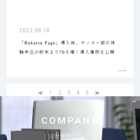
2022.08.18
「Bukatsu Page」導入後、サッカー部の体
験申込が昨年より70人増！導入事例を公開
≪
1
2
3
4
5
≫
COMPANY
会社情報はこちら