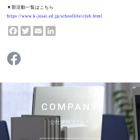
▼部活動一覧はこちら
https://www.k-josai.ed.jp/schoollife/club.html
Facebook
Twitter
Email
LinkedIn
COMPANY
会社情報はこちら