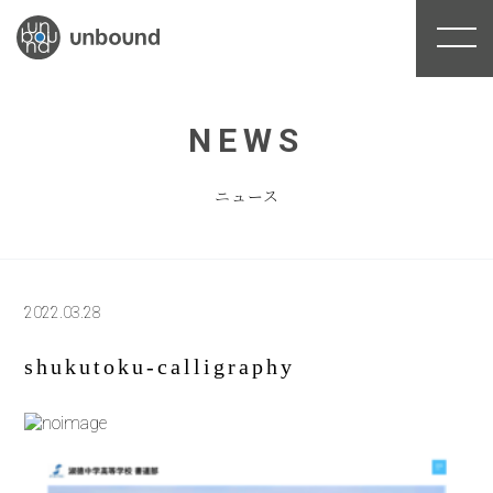
NEWS
ニュース
2022.03.28
shukutoku-calligraphy